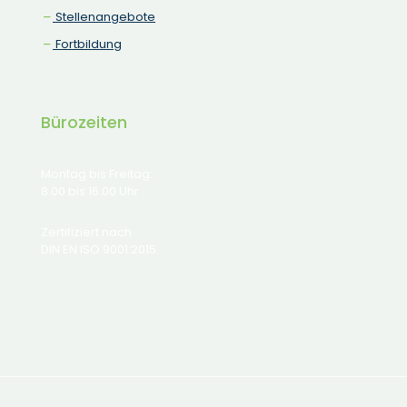
Stellenangebote
Fortbildung
Bürozeiten
Montag bis Freitag:
8.00 bis 16.00 Uhr
Zertifiziert nach
DIN EN ISO 9001:2015